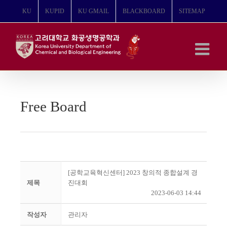
콘
KU
KUPID
KU GMAIL
BLACKBOARD
SITEMAP
텐
츠
로
건
너
뛰
기
Free Board
[공학교육혁신센터] 2023 창의적 종합설계 경
제목
진대회
2023-06-03 14:44
작성자
관리자