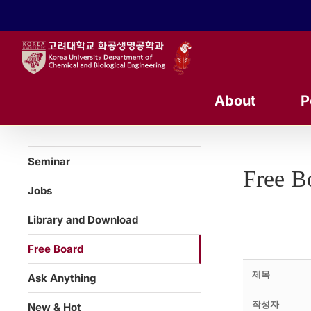
콘
텐
츠
로
건
너
About
P
뛰
기
Seminar
Free B
Jobs
Library and Download
Free Board
제목
Ask Anything
작성자
New & Hot