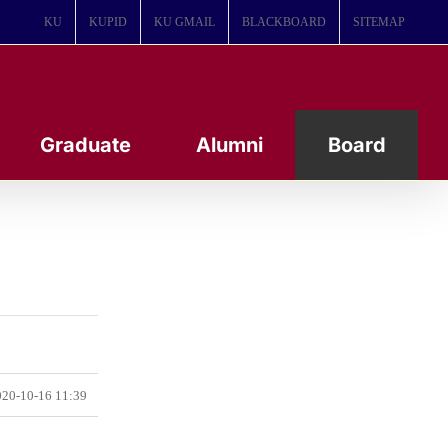
KU
KUPID
KU GMAIL
BLACKBOARD
SITEMAP
Graduate
Alumni
Board
20-10-16 11:39