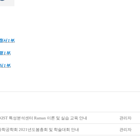
신청서
1
부
.
령
1
부
.
식
1
부
.
1 KIST 특성분석센터 Raman 이론 및 실습 교육 안내
관리자
학공학회 2021년도봄총회 및 학술대회 안내
관리자