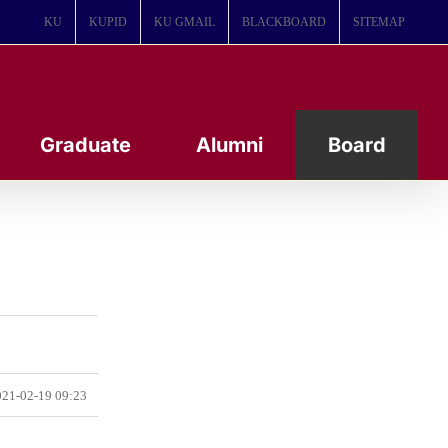
KU
KUPID
KU GMAIL
BLACKBOARD
SITEMAP
Graduate
Alumni
Board
21-02-19 09:23