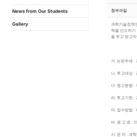
첨부파일
News from Our Students
Gallery
과학기술정책연
책을 선도하기
을 투고 받고자
가
.
논문주제
:
나
.
투고대상
:
다
.
원고분량
:
라
.
투고기한
:
마
.
접수방법
:
바
.
원 고 료
: 2
사
.
문 의
:
과학