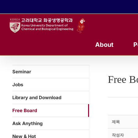
콘
텐
츠
로
건
너
About
P
뛰
기
Seminar
Free B
Jobs
Library and Download
Free Board
제목
Ask Anything
작성자
New & Hot