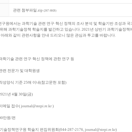
관련 첨부파일.zip
(267.6KB)
구원에서는 과학기술 관련 연구
·
혁신 정책의 조사 분석 및 학술기반 조성과 
 위해 과학기술정책 학술지를 발간하고 있습니다
. 2021
년 상반기 과학기술정책에
 아래와 같이 관련사항을 안내 드리오니 많은 관심과 투고를 바랍니다
.
과학기술 관련 연구
·
혁신 정책에 관한 연구 등
관련 전문가 및 대학원생
작성양식 기준
25
매 이내
(
참고문헌 포함
)
 2021
년
4
월
30
일
(
금
)
이메일 접수
( journal@stepi.re.kr )
00
만원
/
편
기술정책연구원 학술지 편집위원회
(044-287-2176, journal@stepi.re.kr)