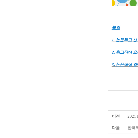
붙임
1.
논문투고 
2.
원고작성 요
3.
논문작성 양
이전
202
다음
한국화