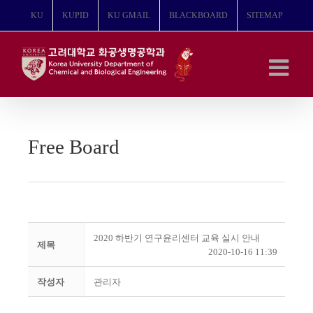
콘
KU
KUPID
KU GMAIL
BLACKBOARD
SITEMAP
텐
츠
로
건
너
뛰
기
Free Board
2020 하반기 연구윤리센터 교육 실시 안내
제목
2020-10-16 11:39
작성자
관리자