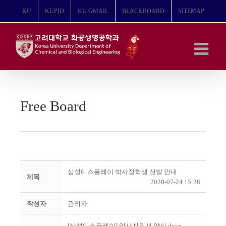
콘
KU
KUPID
KU GMAIL
BLACKBOARD
SITEMAP
텐
츠
로
건
너
뛰
기
Free Board
삼성디스플레이 박사장학생 선발 안내
제목
2020-07-24 15:28
작성자
관리자
[삼성디스플레이] 입사지원서 양식.docx