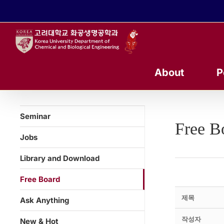
콘
텐
츠
로
건
너
About
P
뛰
기
Seminar
Free B
Jobs
Library and Download
Free Board
제목
Ask Anything
작성자
New & Hot