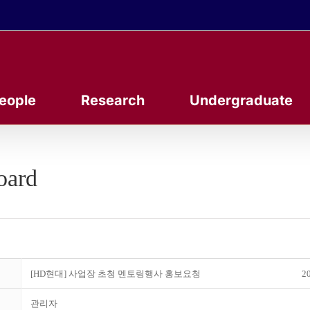
eople
Research
Undergraduate
oard
[HD현대] 사업장 초청 멘토링행사 홍보요청
20
관리자