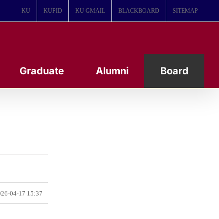
KU
KUPID
KU GMAIL
BLACKBOARD
SITEMAP
Graduate
Alumni
Board
26-04-17 15:37