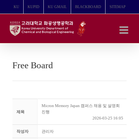
콘
KU
KUPID
KU GMAIL
BLACKBOARD
SITEMAP
텐
츠
로
건
너
뛰
기
Free Board
Micron Memory Japan 캠퍼스 채용 및 설명회
제목
진행
2026-03-25 16:05
작성자
관리자