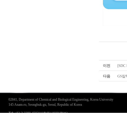
이전
[SDC
다음
GS칼
02841, Department of Chemical and Biological Engineering, Korea University
145 Anam-ro, Seongbuk-gu, Seoul, Republic of Korea
Tel
: +82-2-3290-4593(대학원)/4600(학부)
Fax
: +82-2-926-6102
Copyright(C)2017 Korea University. All Rights Reserved