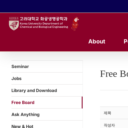
콘
텐
츠
로
건
너
About
P
뛰
기
Seminar
Free B
Jobs
Library and Download
Free Board
제목
Ask Anything
작성자
New & Hot