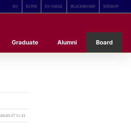
KU
KUPID
KU GMAIL
BLACKBOARD
SITEMAP
Graduate
Alumni
Board
26-03-17 11:21