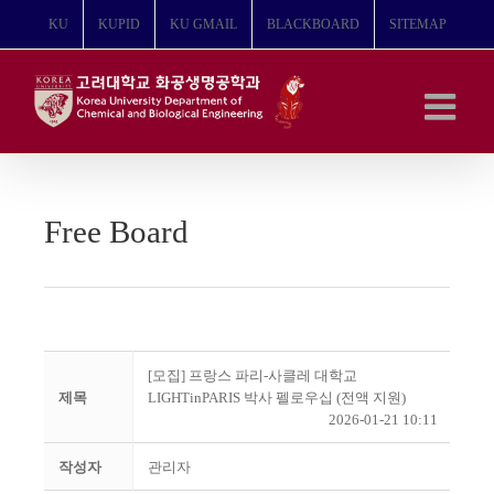
콘
KU
KUPID
KU GMAIL
BLACKBOARD
SITEMAP
텐
츠
로
건
너
뛰
기
Free Board
[모집] 프랑스 파리-사클레 대학교
제목
LIGHTinPARIS 박사 펠로우십 (전액 지원)
2026-01-21 10:11
작성자
관리자