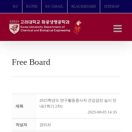
콘
KU
KUPID
KU GMAIL
BLACKBOARD
SITEMAP
텐
츠
로
건
너
뛰
기
Free Board
2025학년도 연구활동종사자 건강검진 실시 안
제목
내(1학기 2차)
2025-08-05 14:35
작성자
관리자