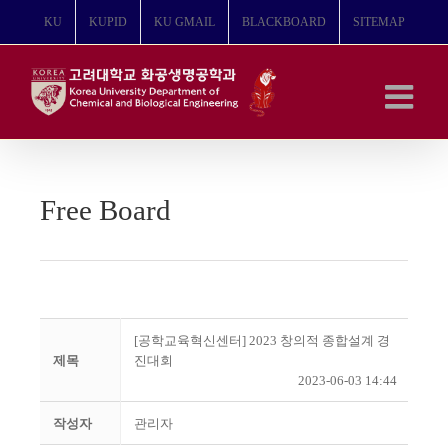
콘
KU
KUPID
KU GMAIL
BLACKBOARD
SITEMAP
텐
츠
로
건
너
뛰
기
Free Board
[공학교육혁신센터] 2023 창의적 종합설계 경
제목
진대회
2023-06-03 14:44
작성자
관리자