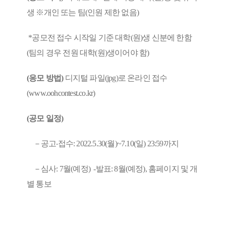
생 ※개인 또는 팀(인원 제한 없음)
*공모전 접수 시작일 기준 대학(원)생 신분에 한함
(팀의 경우 전원 대학(원)생이어야 함)
(응모 방법)
디지털 파일(jpg)로 온라인 접수
(
www.oohcontest.co.kr
)
(공모 일정)
－공고‧접수: 2022.5.30(월)~7.10(일) 23:59까지
－심사: 7월(예정) -발표: 8월(예정), 홈페이지 및 개
별 통보