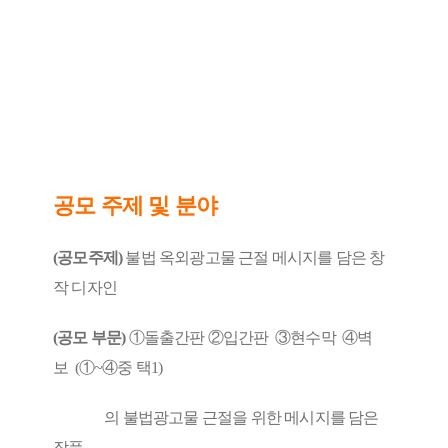
공모 주제 및 분야
(공모주제)
불법 옥외광고물 근절 메시지를 담은 창
작 디자인
(공모 부문)
①돌출간판 ②입간판 ③현수막 ④벽
보
(①~④중 택1)
의 불법광고물 근절을 위한 메시지를 담은
작품