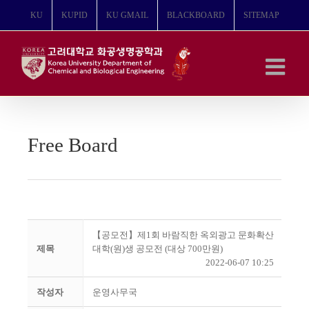
콘
KU
KUPID
KU GMAIL
BLACKBOARD
SITEMAP
텐
츠
로
건
너
뛰
기
Free Board
【공모전】제1회 바람직한 옥외광고 문화확산
제목
대학(원)생 공모전 (대상 700만원)
2022-06-07 10:25
작성자
운영사무국