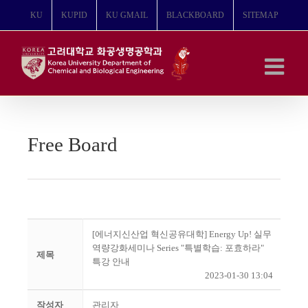
콘
KU
KUPID
KU GMAIL
BLACKBOARD
SITEMAP
텐
츠
로
건
너
뛰
기
Free Board
[에너지신산업 혁신공유대학] Energy Up! 실무
역량강화세미나 Series "특별학습: 포효하라"
제목
특강 안내
2023-01-30 13:04
작성자
관리자