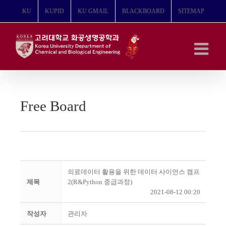
콘
KU
KUPID
KU GMAIL
BLACKBOARD
SITEMAP
텐
츠
로
건
너
뛰
기
Free Board
의료데이터 활용을 위한 데이터 사이언스 캠프
제목
2(R&Python 중급과정)
2021-08-12 00:20
작성자
관리자