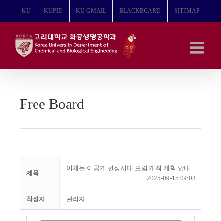
콘
KU
KUPID
KU GMAIL
BLACKBOARD
SITEMAP
텐
츠
로
건
너
뛰
기
Free Board
이제는 이공계 전성시대 포럼 개최 계획 안내
제목
2025-09-15 09:03
작성자
관리자