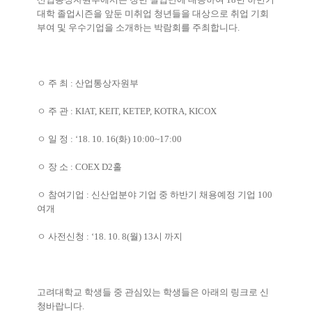
대학 졸업시즌을 앞둔 미취업 청년들을 대상으로 취업 기회
부여 및 우수기업을 소개하는 박람회를 주최합니다
.
ㅇ
주 최
:
산업통상자원부
ㅇ
주 관
: KIAT, KEIT, KETEP, KOTRA, KICOX
ㅇ
일 정
: ‘18. 10. 16(
화
) 10:00~17:00
ㅇ
장 소
: COEX D2
홀
ㅇ
참여기업
:
신산업분야 기업 중 하반기 채용예정 기업
100
여개
ㅇ
사전신청
: ‘18. 10. 8(
월
) 13
시 까지
고려대학교 학생들 중 관심있는 학생들은 아래의 링크로 신
청바랍니다
.