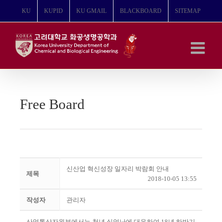
콘
KU
KUPID
KU GMAIL
BLACKBOARD
SITEMAP
텐
츠
로
건
너
뛰
기
Free Board
신산업 혁신성장 일자리 박람회 안내
제목
2018-10-05 13:55
작성자
관리자
산업통상자원부에서는 청년 실업난에 대응하여
18
년 하반기