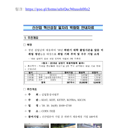
링크
:
https://goo.gl/forms/szbiQucWruuoh00z2