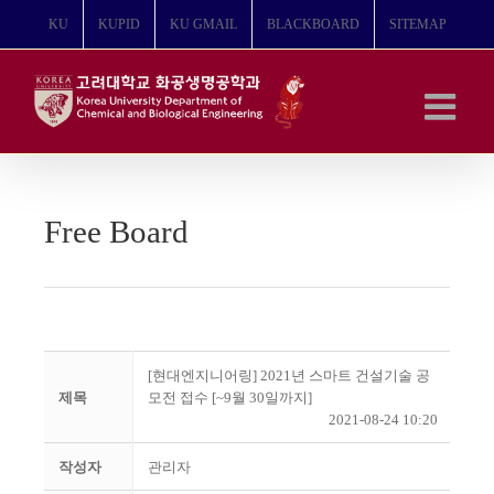
콘
KU
KUPID
KU GMAIL
BLACKBOARD
SITEMAP
텐
츠
로
건
너
뛰
기
Free Board
[현대엔지니어링] 2021년 스마트 건설기술 공
제목
모전 접수 [~9월 30일까지]
2021-08-24 10:20
작성자
관리자