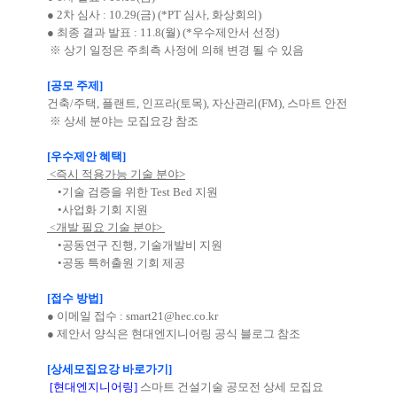
● 2차 심사 : 10.29(금) (*PT 심사, 화상회의)
● 최종 결과 발표 : 11.8(월) (*우수제안서 선정)
※ 상기 일정은 주최측 사정에 의해 변경 될 수 있음
[공모 주제]
건축/주택, 플랜트, 인프라(토목), 자산관리(FM), 스마트 안전
※ 상세 분야는 모집요강 참조
[우수제안 혜택]
<즉시 적용가능 기술 분야>
•기술 검증을 위한 Test Bed 지원
•사업화 기회 지원
개발 필요 기술 분야>
<
•공동연구 진행, 기술개발비 지원
•공동 특허출원 기회 제공
[접수 방법]
● 이메일 접수 :
smart21@hec.co.kr
● 제안서 양식은
현대엔지니어링 공식 블로그
참조
[상세모집요강 바로가기]
[현대엔지니어링]
스마트 건설기술 공모전 상세 모집요