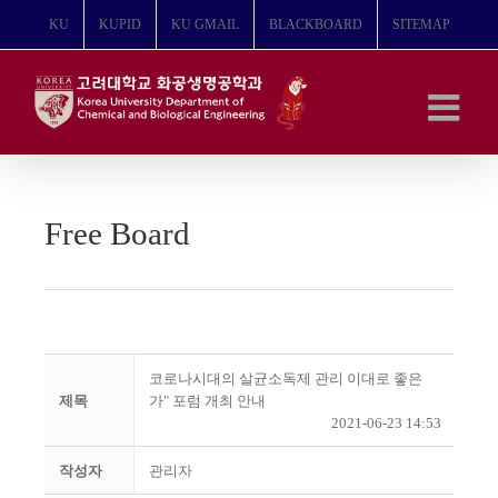
콘
KU
KUPID
KU GMAIL
BLACKBOARD
SITEMAP
텐
츠
로
건
너
뛰
기
Free Board
코로나시대의 살균소독제 관리 이대로 좋은
제목
가" 포럼 개최 안내
2021-06-23 14:53
작성자
관리자