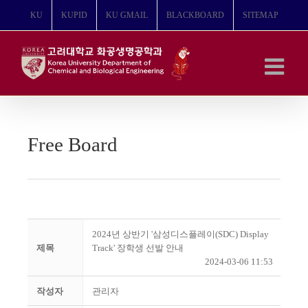
콘
KU
KUPID
KU GMAIL
BLACKBOARD
SITEMAP
텐
츠
로
건
너
뛰
기
Free Board
2024년 상반기 '삼성디스플레이(SDC) Display
제목
Track' 장학생 선발 안내
2024-03-06 11:53
작성자
관리자