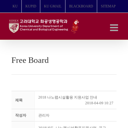
콘
KU
KUPID
KU GMAIL
BLACKBOARD
SITEMAP
텐
츠
로
건
너
뛰
기
Free Board
2018 나노팹시설활용 지원사업 안내
제목
2018-04-09 10:27
작성자
관리자
2018년도_나노팹시설활용지원사업_공고