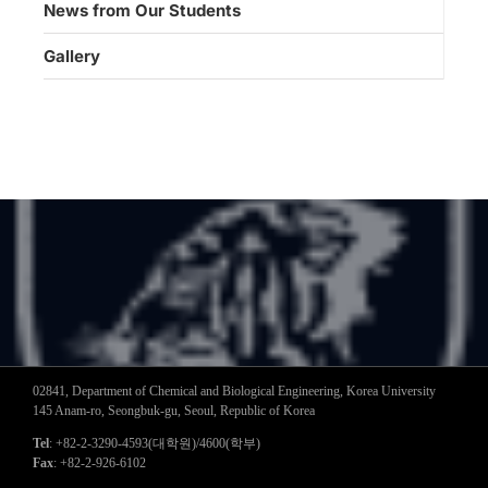
News from Our Students
Gallery
02841, Department of Chemical and Biological Engineering, Korea University
145 Anam-ro, Seongbuk-gu, Seoul, Republic of Korea
Tel
: +82-2-3290-4593(대학원)/4600(학부)
Fax
: +82-2-926-6102