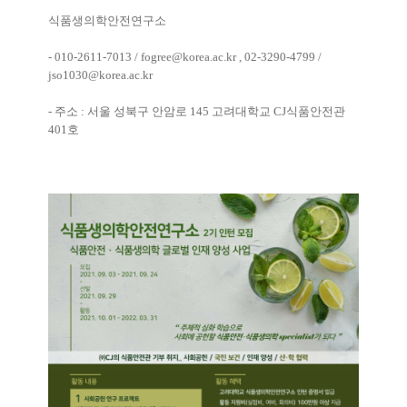
식품생의학안전연구소
- 010-2611-7013 / fogree@korea.ac.kr , 02-3290-4799 /
jso1030@korea.ac.kr
-
주소
:
서울 성북구 안암로
145
고려대학교
CJ
식품안전관
401
호