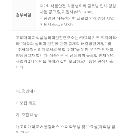
제2회 식품안전·식품생의학 글로벌 인재 양성
사업 공고 및 지원서.pdf
(134.3KB)
첨부파일
식품안전·식품생의학 글로벌 인재 양성 사업
지원서.docx
(47.8KB)
고려대학교 식품생의학안전연구소는
㈜
CJ
의 기부 취지에 따
라
“
식품과 생의학 안전에 관한 총체적 해결방안 개발
”
및
“
주체적 혁신리더로서의 역할 수행
”
을 위한 우수한 인재를
양성하고자 합니다
.
식품안전
·
식품생의학 글로벌 인재 양성
사업의
2
기 인턴을 아래와 같이 모집하오니 많은 관심 바랍
니다
.
<
신청안내
>
1.
모집 개요
가
.
모집 대상
1)
고려대학교 서울캠퍼스 소속 학부생 및 수료생
(
휴학생 참
여 가능
)