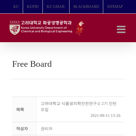
콘
KU
KUPID
KU GMAIL
BLACKBOARD
SITEMAP
텐
츠
로
건
너
뛰
기
Free Board
고려대학교 식품생의학안전연구소 2기 인턴
제목
모집
2021-09-11 13:26
작성자
관리자