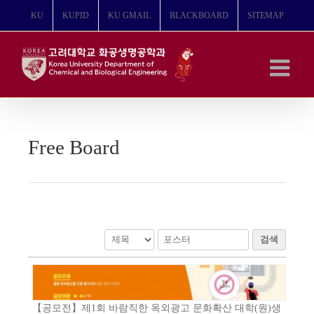
콘
KU
KUPID
KU GMAIL
BLACKBOARD
SITEMAP
텐
츠
로
건
너
뛰
기
Free Board
검색
【공모전】제1회 바람직한 옥외광고 문화확산 대학(원)생