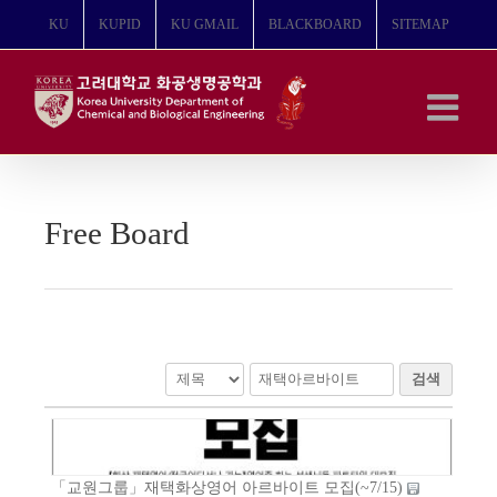
콘
KU
KUPID
KU GMAIL
BLACKBOARD
SITEMAP
텐
츠
로
건
너
뛰
기
Free Board
검색
「교원그룹」재택화상영어 아르바이트 모집(~7/15)