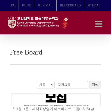
콘
KU
KUPID
KU GMAIL
BLACKBOARD
SITEMAP
텐
츠
로
건
너
뛰
기
Free Board
검색
「교원그룹」재택화상영어 아르바이트 모집(~7/15)