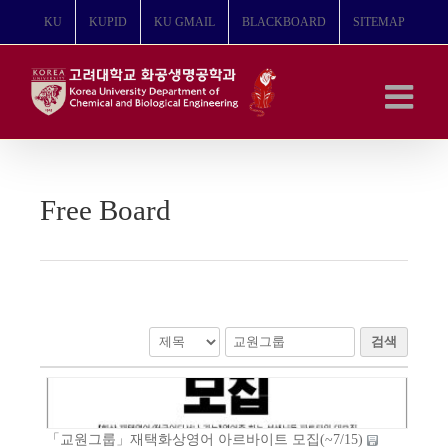
콘
KU
KUPID
KU GMAIL
BLACKBOARD
SITEMAP
텐
츠
로
건
너
뛰
기
Free Board
검색
「교원그룹」재택화상영어 아르바이트 모집(~7/15)