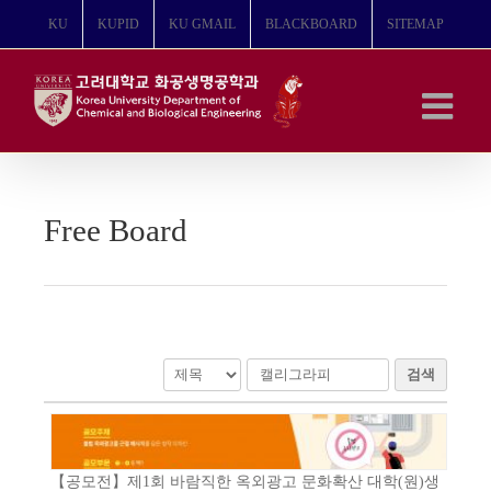
콘
KU
KUPID
KU GMAIL
BLACKBOARD
SITEMAP
텐
츠
로
건
너
뛰
기
Free Board
검색
【공모전】제1회 바람직한 옥외광고 문화확산 대학(원)생