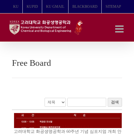
콘
KU
KUPID
KU GMAIL
BLACKBOARD
SITEMAP
텐
츠
로
건
너
뛰
기
Free Board
검색
고려대학교 화공생명공학과 60주년 기념 심포지엄 개최 안