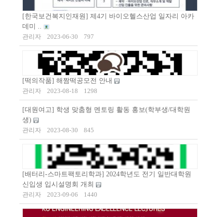
[한국보건복지인재원] 제4기 바이오헬스산업 일자리 아카
데미 ..
관리자
2023-06-30
797
[떡의작품] 해짬떡공모전 안내
관리자
2023-08-18
1298
[대원여고] 학생 맞춤형 멘토링 활동 홍보(학부생/대학원
생)
관리자
2023-08-30
845
[배터리-스마트팩토리학과] 2024학년도 전기 일반대학원
신입생 입시설명회 개최
관리자
2023-09-06
1440