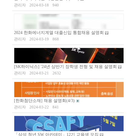
관리자
2024-03-18
940
2024 한화에너지계열 대졸신입 통합채용 설명회
관리자
2024-03-19
868
[SK하이닉스] '24년 상반기 장학생 전형 및 채용 설명회
관리자
2024-03-21
2632
[한화첨단소재] 채용 설명회(4/3)
관리자
2024-03-22
841
「삼성 청년 SW 아카데미」12기 교육생 모집