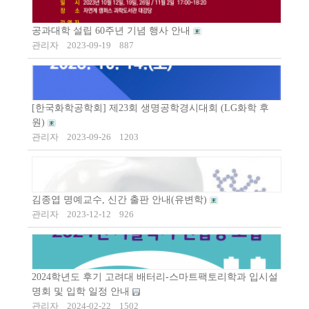
공과대학 설립 60주년 기념 행사 안내
관리자
2023-09-19
887
[한국화학공학회] 제23회 생명공학경시대회 (LG화학 후
원)
관리자
2023-09-26
1203
김종엽 명예교수, 신간 출판 안내(유변학)
관리자
2023-12-12
926
2024학년도 후기 고려대 배터리-스마트팩토리학과 입시설
명회 및 입학 일정 안내
관리자
2024-02-22
1502