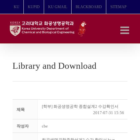
콘
KU
KUPID
KU GMAIL
BLACKBOARD
SITEMAP
텐
츠
로
건
너
뛰
기
Library and Download
[학부] 화공생명공학 종합설계2 수강확인서
제목
2017-07-31 15:56
작성자
cbe
화공생명공학종합설계2 수강 확인서.hwp