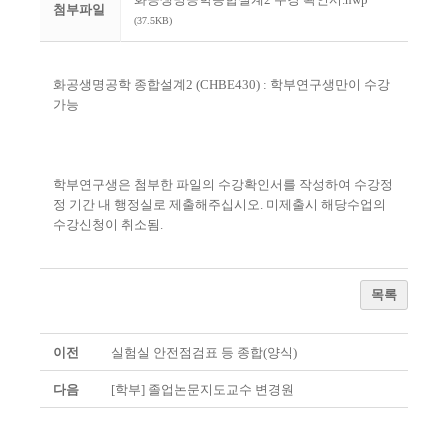
첨부파일
(37.5KB)
화공생명공학 종합설계2 (CHBE430) : 학부연구생만이 수강
가능
학부연구생은 첨부한 파일의 수강확인서를 작성하여 수강정
정 기간 내 행정실로 제출해주십시오. 미제출시 해당수업의
수강신청이 취소됨.
목록
이전
실험실 안전점검표 등 종합(양식)
다음
[학부] 졸업논문지도교수 변경원