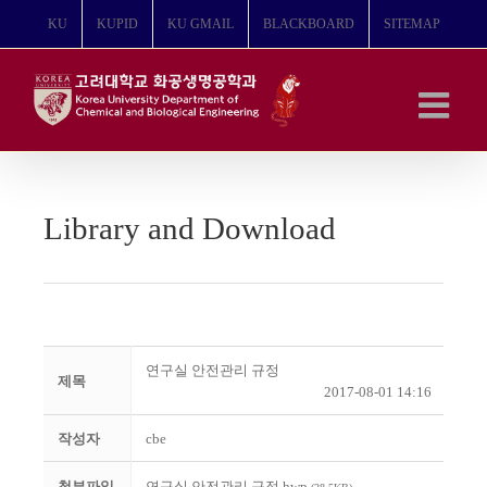
콘
KU
KUPID
KU GMAIL
BLACKBOARD
SITEMAP
텐
츠
로
건
너
뛰
기
Library and Download
연구실 안전관리 규정
제목
2017-08-01 14:16
작성자
cbe
첨부파일
연구실 안전관리 규정.hwp