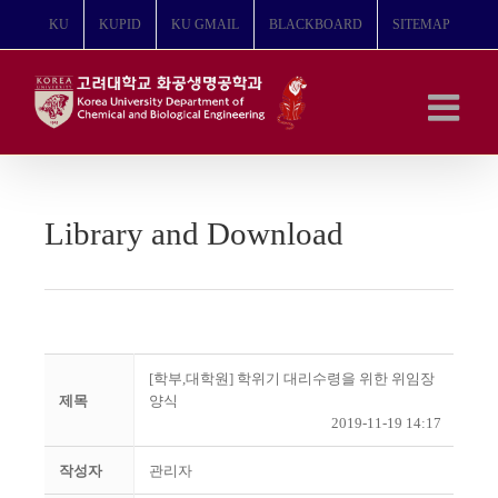
콘
KU
KUPID
KU GMAIL
BLACKBOARD
SITEMAP
텐
츠
로
건
너
뛰
기
Library and Download
[학부,대학원] 학위기 대리수령을 위한 위임장
제목
양식
2019-11-19 14:17
작성자
관리자