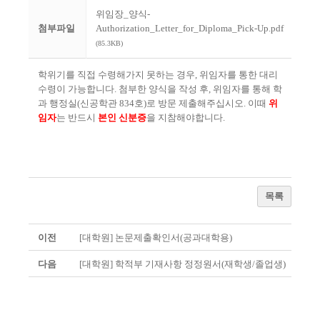
위임장_양식-
첨부파일
Authorization_Letter_for_Diploma_Pick-Up.pdf
(85.3KB)
학위기를 직접 수령해가지 못하는 경우
,
위임자를 통한 대리
수령이 가능합니다
.
첨부한 양식을 작성 후
,
위임자를 통해 학
과 행정실
(
신공학관
834
호
)
로 방문 제출해주십시오
.
이때
위
임자
는 반드시
본인
신분증
을 지참해야합니다
.
목록
이전
[대학원] 논문제출확인서(공과대학용)
다음
[대학원] 학적부 기재사항 정정원서(재학생/졸업생)